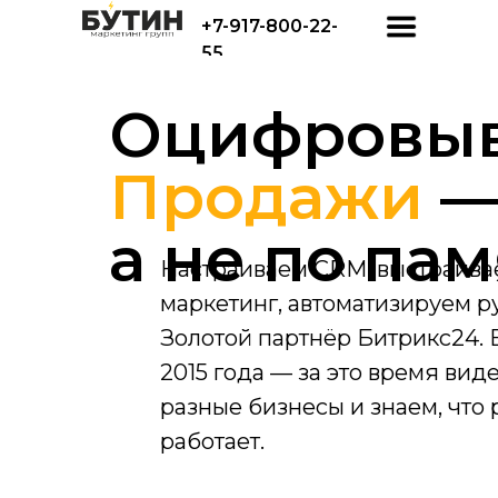
+7-917-800-22-
55
Оцифровыв
Продажи
—
а не по па
Настраиваем CRM, выстраива
маркетинг, автоматизируем р
Агентство
Золотой партнёр Битрикс24. 
интернет-маркетинга
2015 года — за это время вид
разные бизнесы и знаем, что
Обсудить проект с маркетологом
работает.