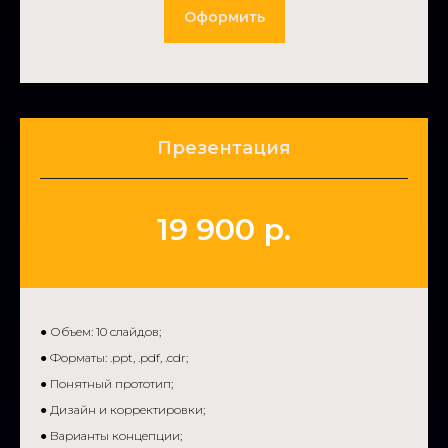
Оформить
Презентация
19 900 р.
● Объем: 10 слайдов;
● Форматы: .ppt, .pdf, .cdr;
● Понятный прототип;
● Дизайн и корректировки;
● Варианты концепции;