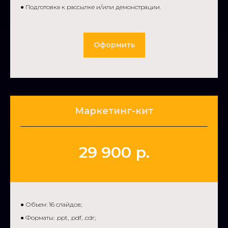
● Подготовка к рассылке и/или демонстрации.
Оформить
Маркетинг-кит
29 900 р.
● Объем: 16 слайдов;
● Форматы: .ppt, .pdf, .cdr;