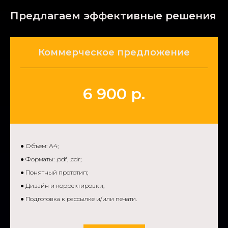
Предлагаем эффективные решения
Коммерческое предложение
6 900 р.
● Объем
: А4;
● Форматы: .pdf, .cdr;
● Понятный прототип;
● Дизайн и корректировки;
● Подготовка к рассылке и/или печати.