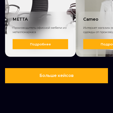
МЕТТА
Cameo
Производитель офисной мебели из
Интернет магазин 
металлокаркаса
одежды от произво
Подробнее
Подро
Больше кейсов